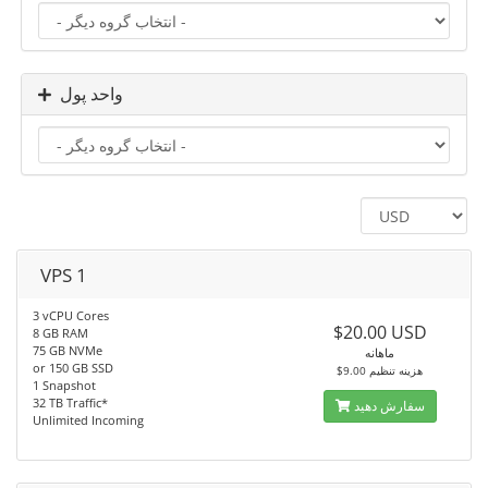
واحد پول
VPS 1
3 vCPU Cores
$20.00 USD
8 GB RAM
75 GB NVMe
ماهانه
or 150 GB SSD
$9.00 هزینه تنظیم
1 Snapshot
32 TB Traffic*
سفارش دهید
Unlimited Incoming